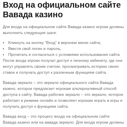
Вход на официальном сайте
Вавада казино
Для входа на официальном сайте Вавада казино игроки должны
выполнить следующие шаги:
Кликнуть на кнопку “Вход” в верхнем меню сайта;
Ввести свой логин и пароль;
Прочитать и согласиться с условиями использования сайта.
После входа игроки получат доступ к личному кабинету, где они
могут управлять своим счетом, просматривать историю своих
ставок и получать доступ к различным функциям сайта.
Вавада зеркало – это зеркало официального сайта Вавада
казино, которое предлагает игрокам альтернативный способ
доступа к сайту. Вавада рабочее зеркало – это зеркало, которое
работает в режиме онлайн и позволяет игрокам играть в игры и
получать доступ к функциям сайта.
Вавада вход – это процесс входа на официальном сайте
Вавада казино или на вавада зеркало. Для входа игроки должны