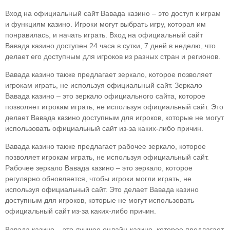
Вход на официальный сайт Вавада казино – это доступ к играм
и функциям казино. Игроки могут выбрать игру, которая им
понравилась, и начать играть. Вход на официальный сайт
Вавада казино доступен 24 часа в сутки, 7 дней в неделю, что
делает его доступным для игроков из разных стран и регионов.
Вавада казино также предлагает зеркало, которое позволяет
игрокам играть, не используя официальный сайт. Зеркало
Вавада казино – это зеркало официального сайта, которое
позволяет игрокам играть, не используя официальный сайт. Это
делает Вавада казино доступным для игроков, которые не могут
использовать официальный сайт из-за каких-либо причин.
Вавада казино также предлагает рабочее зеркало, которое
позволяет игрокам играть, не используя официальный сайт.
Рабочее зеркало Вавада казино – это зеркало, которое
регулярно обновляется, чтобы игроки могли играть, не
используя официальный сайт. Это делает Вавада казино
доступным для игроков, которые не могут использовать
официальный сайт из-за каких-либо причин.
Вавада казино – это лучшее онлайн-казино, которое предлагает