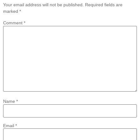
Your email address will not be published.
Required fields are
marked
*
Comment
*
Name
*
Email
*