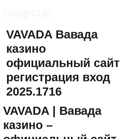
magroup
VAVADA Вавада
казино
официальный сайт
регистрация вход
2025.1716
VAVADA | Вавада
казино –