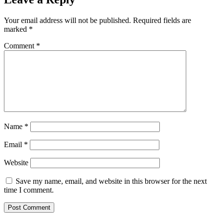
Your email address will not be published.
Required fields are
marked
*
Comment
*
Name
*
Email
*
Website
Save my name, email, and website in this browser for the next
time I comment.