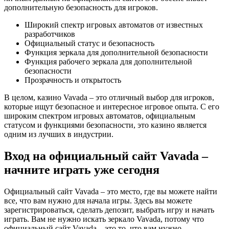
дополнительную безопасность для игроков.
Широкий спектр игровых автоматов от известных
разработчиков
Официальный статус и безопасность
Функция зеркала для дополнительной безопасности
Функция рабочего зеркала для дополнительной
безопасности
Прозрачность и открытость
В целом, казино Vavada – это отличный выбор для игроков,
которые ищут безопасное и интересное игровое опыта. С его
широким спектром игровых автоматов, официальным
статусом и функциями безопасности, это казино является
одним из лучших в индустрии.
Вход на официальный сайт Vavada –
начните играть уже сегодня
Официальный сайт Vavada – это место, где вы можете найти
все, что вам нужно для начала игры. Здесь вы можете
зарегистрироваться, сделать депозит, выбрать игру и начать
играть. Вам не нужно искать зеркало Vavada, потому что
официальный сайт Vavada – это то, что вам нужно.