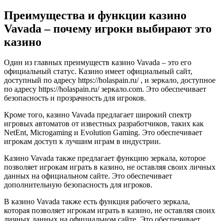
Преимущества и функции казино
Vavada – почему игроки выбирают это
казино
Один из главных преимуществ казино Vavada – это его
официальный статус. Казино имеет официальный сайт,
доступный по адресу https://holaspain.ru/ , и зеркало, доступное
по адресу https://holaspain.ru/ зеркало.com. Это обеспечивает
безопасность и прозрачность для игроков.
Кроме того, казино Vavada предлагает широкий спектр
игровых автоматов от известных разработчиков, таких как
NetEnt, Microgaming и Evolution Gaming. Это обеспечивает
игрокам доступ к лучшим играм в индустрии.
Казино Vavada также предлагает функцию зеркала, которое
позволяет игрокам играть в казино, не оставляя своих личных
данных на официальном сайте. Это обеспечивает
дополнительную безопасность для игроков.
В казино Vavada также есть функция рабочего зеркала,
которая позволяет игрокам играть в казино, не оставляя своих
личных данных на официальном сайте. Это обеспечивает