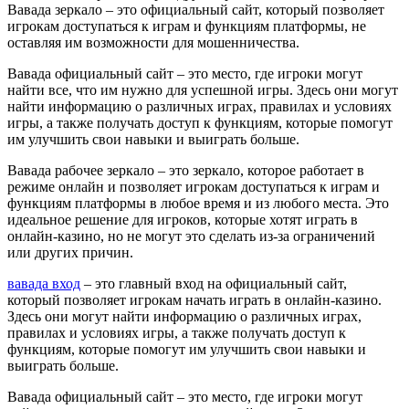
Вавада зеркало – это официальный сайт, который позволяет
игрокам доступаться к играм и функциям платформы, не
оставляя им возможности для мошенничества.
Вавада официальный сайт – это место, где игроки могут
найти все, что им нужно для успешной игры. Здесь они могут
найти информацию о различных играх, правилах и условиях
игры, а также получать доступ к функциям, которые помогут
им улучшить свои навыки и выиграть больше.
Вавада рабочее зеркало – это зеркало, которое работает в
режиме онлайн и позволяет игрокам доступаться к играм и
функциям платформы в любое время и из любого места. Это
идеальное решение для игроков, которые хотят играть в
онлайн-казино, но не могут это сделать из-за ограничений
или других причин.
вавада вход
– это главный вход на официальный сайт,
который позволяет игрокам начать играть в онлайн-казино.
Здесь они могут найти информацию о различных играх,
правилах и условиях игры, а также получать доступ к
функциям, которые помогут им улучшить свои навыки и
выиграть больше.
Вавада официальный сайт – это место, где игроки могут