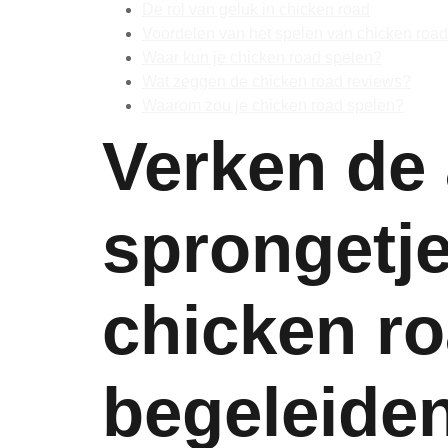
De rol van geluk in chicken road
Voordelen van het spelen van chicken road
Waar kun je chicken road spelen?
Wat zeggen de chicken road reviews?
Waarom zou je chicken road spelen?
Verken de 
sprongetje,
chicken ro
begeleiden