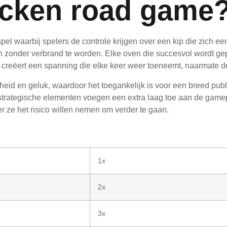
icken road game
pel waarbij spelers de controle krijgen over een kip die zich e
n zonder verbrand te worden. Elke oven die succesvol wordt gep
 creëert een spanning die elke keer weer toeneemt, naarmate de 
d en geluk, waardoor het toegankelijk is voor een breed publ
 strategische elementen voegen een extra laag toe aan de gamep
 ze het risico willen nemen om verder te gaan.
1x
2x
3x