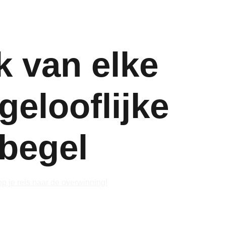
k van elke
gelooflijke
 begel
op je reis naar de overwinning!