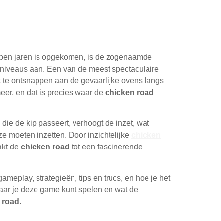
open jaren is opgekomen, is de zogenaamde
e niveaus aan. Een van de meest spectaculaire
t te ontsnappen aan de gevaarlijke ovens langs
er, en dat is precies waar de
chicken road
die de kip passeert, verhoogt de inzet, wat
e moeten inzetten. Door inzichtelijke
chicken
akt de
chicken road
tot een fascinerende
eplay, strategieën, tips en trucs, en hoe je het
waar je deze game kunt spelen en wat de
 road
.