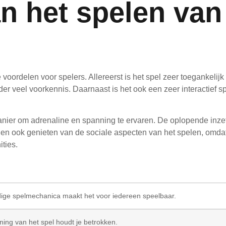
n het spelen van
 voordelen voor spelers. Allereerst is het spel zeer toegankelij
 veel voorkennis. Daarnaast is het ook een zeer interactief spel
ier om adrenaline en spanning te ervaren. De oplopende inzet
n ook genieten van de sociale aspecten van het spelen, omdat
ties.
ige spelmechanica maakt het voor iedereen speelbaar.
ing van het spel houdt je betrokken.