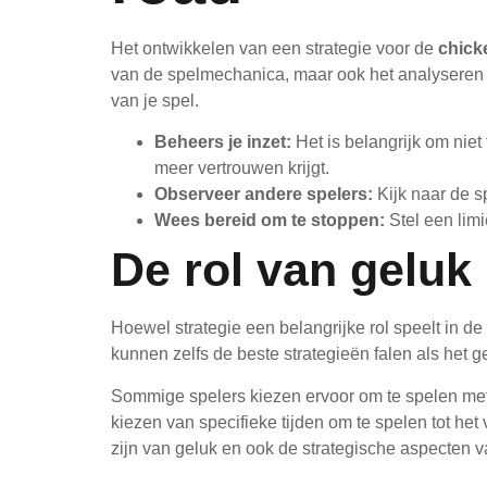
Het ontwikkelen van een strategie voor de
chick
van de spelmechanica, maar ook het analyseren v
van je spel.
Beheers je inzet:
Het is belangrijk om niet
meer vertrouwen krijgt.
Observeer andere spelers:
Kijk naar de s
Wees bereid om te stoppen:
Stel een limi
De rol van geluk
Hoewel strategie een belangrijke rol speelt in de
kunnen zelfs de beste strategieën falen als het g
Sommige spelers kiezen ervoor om te spelen met e
kiezen van specifieke tijden om te spelen tot het 
zijn van geluk en ook de strategische aspecten 