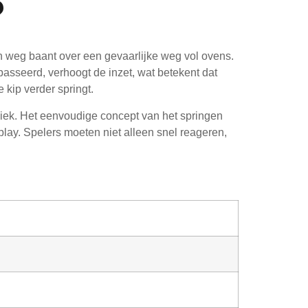
?
en weg baant over een gevaarlijke weg vol ovens.
asseerd, verhoogt de inzet, wat betekent dat
kip verder springt.
iek. Het eenvoudige concept van het springen
lay. Spelers moeten niet alleen snel reageren,