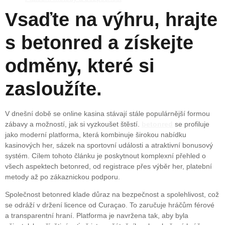
Vsaďte na výhru, hrajte
s betonred a získejte
odměny, které si
zasloužíte.
V dnešní době se online kasina stávají stále populárnější formou
zábavy a možností, jak si vyzkoušet štěstí.
betonred
se profiluje
jako moderní platforma, která kombinuje širokou nabídku
kasinových her, sázek na sportovní události a atraktivní bonusový
systém. Cílem tohoto článku je poskytnout komplexní přehled o
všech aspektech betonred, od registrace přes výběr her, platební
metody až po zákaznickou podporu.
Společnost betonred klade důraz na bezpečnost a spolehlivost, což
se odráží v držení licence od Curaçao. To zaručuje hráčům férové
a transparentní hraní. Platforma je navržena tak, aby byla