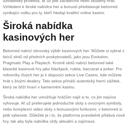
uživatelsky přívětivá, ať už jste začátečník nebo zkušený hráč.
Vzhledem k široké nabídce her a bonusů představuje betonred
vynikající volbu pro ty, kteří hledají kvalitní online kasino.
Široká nabídka
kasinových her
Betonred nabízí obrovský výběr kasinových her. Můžete si vybrat z
tisíců slotů od předních poskytovatelů, jako jsou Evolution,
Pragmatic Play a Playtech. Kromě slotů nabízí betonred také
klasické kasinové hry jako blackjack, ruleta, baccarat a poker. Pro
milovníky živých her je k dispozici sekce Live Casino, kde můžete
hrát s živými dealery. Tato sekce přináší autentický herní zážitek,
který se blíží hraní v kamenném kasinu.
Široká nabídka her umožňuje hráčům najít si to, co jim nejvíce
vyhovuje. Ať už preferujete jednoduché sloty s ovocnými symboly,
nebo komplexní video sloty s bonusovými funkcemi, v betonred si
jistě vyberete. Důležité je i to, že platforma pravidelně přidává nové
hry, tak aby byla nabídka vždy aktuální a zajímavá.