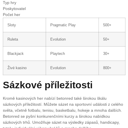
Typ hry
Poskytovatel
Počet her
Sloty
Pragmatic Play
500+
Ruleta
Evolution
50+
Blackjack
Playtech
30+
Živé kasino
Evolution
800+
Sázkové příležitosti
Kromě kasinových her nabízí betonred také širokou škálu
sázkových příležitostí. Můžete sázet na sportovní události z celého
světa, včetně fotbalu, tenisu, basketbalu, hokeje a mnoha dalších.
Betonred se pyšní konkurenčními kurzy a širokou nabídkou
sázkových trhů. Umožňuje sázet na výsledky zápasů, handicapy,