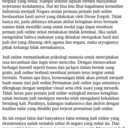
berpikir yang benar. Hampir seluruh lapisan elemen masyarakat
terjerumus kedalamnya. Hal ini bisa kita lihat bagaimana kemudian
Indonesia menjadi Negara urutan pertama pemain judi online
berdasarkan hasil survei yang dilakukan oleh Drone Emprit. Tidak
hanya itu, pada akhirnya tekanan akibat keinginan terus bermain
namun tidak memiliki uang untuk modal juga dapat membuat
pemain judi online nekat melakukan tindak kriminal. Jika sudah
mengetahui bahwa makanan yang dimakan merupakan hasil dari
judi slot yang dilarang oleh agama dan negara, maka seyogianya
pihak keluarga tidak memakannya.
Judi online memanfaatkan psikologi manusia untuk menciptakan
rasa kecanduan dan ingin terus mencoba. Dengan menawarkan
berbagai insentif seperti bonus dan jackpot dalam bentuk uang
gratis, judi online berhasil membuat pemain terus tergiur untuk
bermain. Namun apa daya, kemenangan tidak akan pernah menjadi
buah manis dari judi online.Permainan judi online juga umumnya
dilengkapi dengan tampilan visual serta efek suara yang menarik.
Tidak heran para pemain judi online seringkali merasa ketagihan
untuk bermain judi meskipun mereka telah mengalami kekalahan
berulang kali. Parahnya, kalangan mahasiswa dan aktivis dengan
kualitas nalar yang dimiliki pun terjerat permainan judi online.
Itu lah empat fakta dari banyaknya fakta tentang judi online yang
eksistensinya sudah semakin subur di negara yang subur ini. Dan