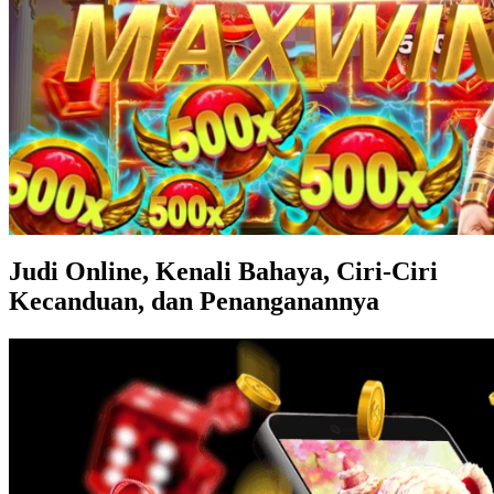
Judi Online, Kenali Bahaya, Ciri-Ciri
Kecanduan, dan Penanganannya