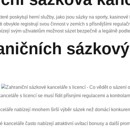
eré poskytují herní služby, jako jsou sázky na sporty, kasinové h
i obvykle registrují svou činnost v zemích s přísnějšími regula
bízejí svým uživatelům možnost sázet bezpečně a legálně podle 
ničních sázkový
nceláře s licencí se musí řídit přísnými regulacemi a kontrolami
eláře nabízejí mnohem širší výběr sázek než domácí konkurence
 kanceláře často nabízejí atraktivní uvítací bonusy a další pr