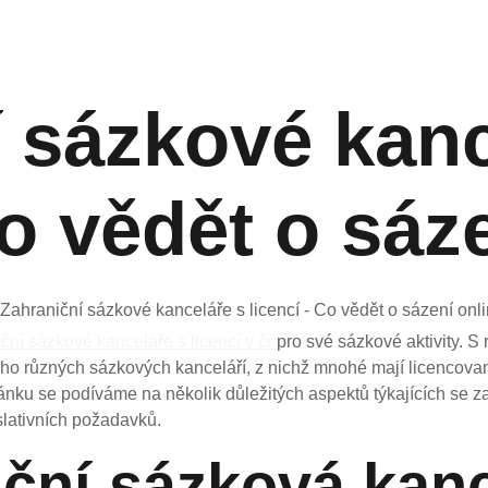
 sázkové kanc
Co vědět o sáz
ční sázkové kanceláře s licencí v čr
pro své sázkové aktivity. S 
noho různých sázkových kanceláří, z nichž mnohé mají licencova
ánku se podíváme na několik důležitých aspektů týkajících se za
slativních požadavků.
iční sázková kan