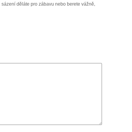
 sázení děláte pro zábavu nebo berete vážně,