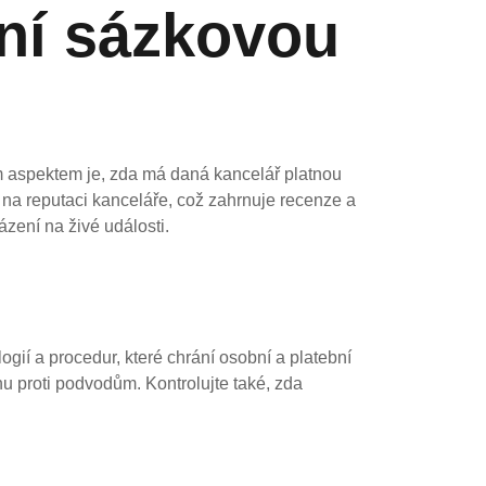
ční sázkovou
ím aspektem je, zda má daná kancelář platnou
it na reputaci kanceláře, což zahrnuje recenze a
ázení na živé události.
ogií a procedur, které chrání osobní a platební
anu proti podvodům. Kontrolujte také, zda