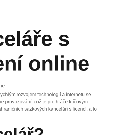
eláře s
ení online
rychlým rozvojem technologií a internetu se
né provozování, což je pro hráče klíčovým
hraničních sázkových kanceláří s licencí, a to
celář?