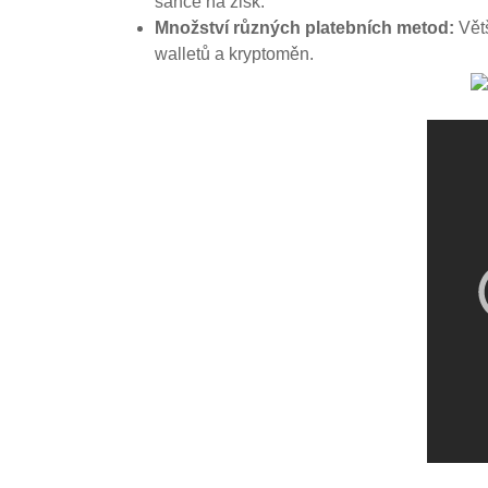
šance na zisk.
Množství různých platebních metod:
Větš
walletů a kryptoměn.