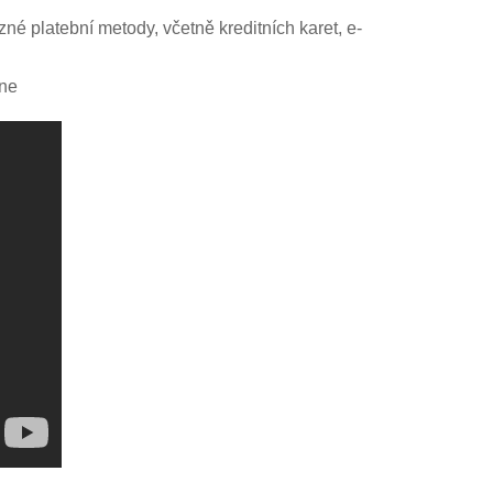
né platební metody, včetně kreditních karet, e-