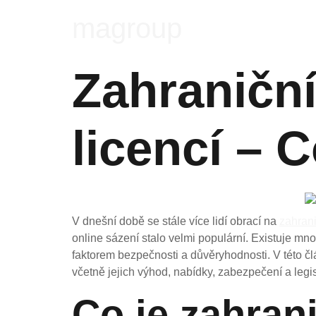
magroup
Zahraniční
licencí – 
V dnešní době se stále více lidí obrací na
zahrani
online sázení stalo velmi populární. Existuje m
faktorem bezpečnosti a důvěryhodnosti. V této čl
včetně jejich výhod, nabídky, zabezpečení a legi
Co je zahran