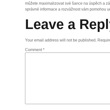
můžete maximalizovat své šance na úspěch a zár
správné informace a rozvážnost vám pomohou ud
Leave a Repl
Your email address will not be published.
Requir
Comment
*