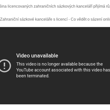
ina licencovaných zahraničních sázkových kanceláří přijímá růz