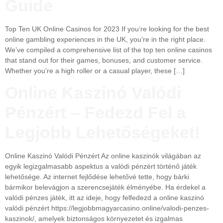
Guide
Top Ten UK Online Casinos for 2023 If you’re looking for the best
online gambling experiences in the UK, you’re in the right place.
We’ve compiled a comprehensive list of the top ten online casinos
that stand out for their games, bonuses, and customer service.
Whether you’re a high roller or a casual player, these […]
Online Kaszinó Valódi
Pénzért – Fedezd Fel a
Legjobb Lehetőségeket!
Online Kaszinó Valódi Pénzért Az online kaszinók világában az
egyik legizgalmasabb aspektus a valódi pénzért történő játék
lehetősége. Az internet fejlődése lehetővé tette, hogy bárki
bármikor belevágjon a szerencsejáték élményébe. Ha érdekel a
valódi pénzes játék, itt az ideje, hogy felfedezd a online kaszinó
valódi pénzért https://legjobbmagyarcasino.online/valodi-penzes-
kaszinok/, amelyek biztonságos környezetet és izgalmas